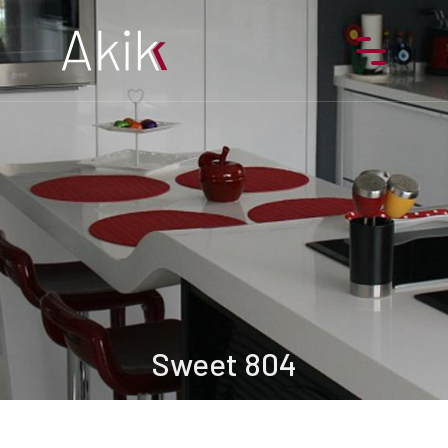
Ürünler
Hakkımızda
Galeri
Referanslar
İletişim
Sweet 804